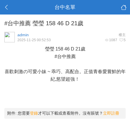
台中名單
#台中推薦 瑩瑩 158 46 D 21歲
admin
楼主
2025-11-25 00:52:53
1087
5
瑩瑩 158 46 D 21歲
#台中推薦
喜歡刺激の可愛小妹 ~ 乖巧、高配合。正值青春愛嘗鮮的年
紀,慾望超強！
附件:
您需要
登錄
才可以下載或查看附件。沒有賬號？
立即註冊