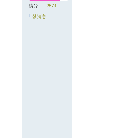
積分
2574
級
外
發消息
約
lin
e
：
wj
k5
12