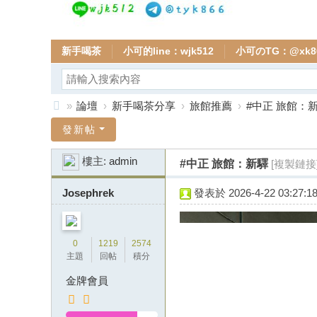
新手喝茶
小可的line：wjk512
小可のTG：@xk8
»
論壇
›
新手喝茶分享
›
旅館推薦
›
#中正 旅館：
全
發新帖
台
樓主:
admin
#中正 旅館：新驛
[複製鏈接
小
可
Josephrek
發表於 2026-4-22 03:27:1
本
土
0
1219
2574
外
主題
回帖
積分
送
金牌會員
茶
頂