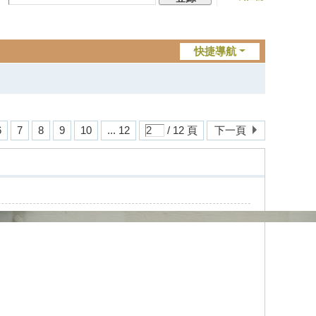
快捷導航
6
7
8
9
10
... 12
/ 12 頁
下一頁