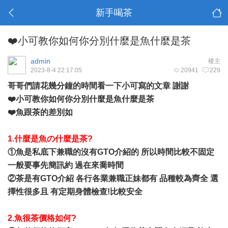
新手喝茶
❤️小可教你如何你分別什麼是魚什麼是茶
admin
楼主
2023-8-4 22:17:05
20941
229
哥哥們請花幾分鐘的時間看一下小可寫的文章 謝謝
❤️小可教你如何你分別什麼是魚什麼是茶
❤️魚跟茶的差別如
1.什麼是魚の什麼是茶?
①魚是私底下兼職的沒有GTO介紹的 所以時間比較不固定
一般要事先簡訊約 過在來喬時間
②茶是有GTO介紹 各行各業兼職正妹都有 品種較為齊全 選
擇性很多且 有定期身體檢查!比較安全
2.魚很茶價格如何?