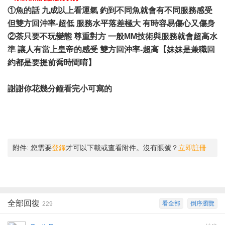
①魚的話 九成以上看運氣 釣到不同魚就會有不同服務感受
但雙方回沖率-超低 服務水平落差極大 有時容易傷心又傷身
②茶只要不玩變態 尊重對方 一般MM技術與服務就會超高水
準 讓人有當上皇帝的感受 雙方回沖率-超高【妹妹是兼職回
約都是要提前喬時間唷】
謝謝你花幾分鐘看完小可寫的
附件:
您需要
登錄
才可以下載或查看附件。沒有賬號？
立即註冊
全部回復
看全部
倒序瀏覽
229