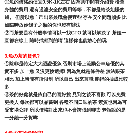
①魚的價格約便宜0.5K-1K左右 因為茶中間有介紹費 檢查
身體的費用 還有過濾安全的費用等等，不都是給茶姐賺的
錢。 但所以魚自己出來兼職會便宜些 存在安全問題頗多 比
如臨時放你鴿子之類的你也沒有辦法
②而茶要是有什麼事情可以一找GTO 就可以解決了 茶姐一
直都在線上 隨時找都到的唷 這樣你也能放心的玩
3.魚の茶的貨色?
①除非是特定大大認證優魚 否則市場上流動公車魚優的其
實不多 加上魚 又沒更換選擇! 因為魚就是條件差 無法跟茶
相比 加上時間有所限制 所以自己 出來兼職 能得的抽成比較
多
②茶的好處就是依自己的喜好挑 見到之後不喜歡 可以免費
更換人 每次都可以品嘗到 各種不同口味的茶 素質也因為可
受市場公評 所以價格訂出來也不會誇張到哪去 老話說的是
一分錢一分貨咩