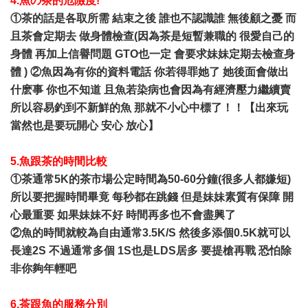
4.魚の茶的危險度!
①茶的話是各取所需 結束之後 誰也不認識誰 無後顧之憂 而
且茶會定期去 做身體檢查(因為茶是短暫兼職的 很愛自己的
身體 再加上信譽問題 GTO也一定 會要求妹妹定期去檢查身
體 ) ②魚因為有你的資料電話 你若得罪她了 她後面會做出
什麽事 你也不知道 且魚若染病也會因為有經濟壓力繼續賣
所以容易釣到不新鮮的魚 那就不小心中標了！！【出來玩
當然也是要玩開心 安心 放心】
5.魚跟茶的時間比較
①茶通常5K的茶市場公定時間為50-60分鐘(很多人都嫌短)
所以要把握時間畢竟 每秒都在跳錢 但是妹妹素質有保障 開
心最重要 如果妹妹不好 時間再多也不會盡興了
②魚的時間就較為自由通常3.5K/S 然後多添個0.5K就可以
長達2S 不過通常多個 1S也是LDS居多 要提槍再戰 恐怕除
非你夠年輕吧
6.茶跟魚的服務分別